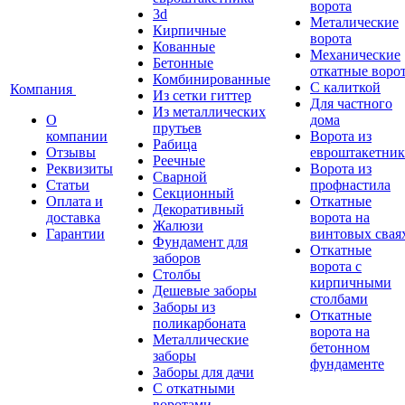
ворота
3d
Металические
Кирпичные
ворота
Кованные
Механические
Бетонные
откатные воро
Комбинированные
С калиткой
Компания
Из сетки гиттер
Для частного
Из металлических
О
дома
прутьев
компании
Ворота из
Рабица
Отзывы
евроштакетник
Реечные
Реквизиты
Ворота из
Сварной
Статьи
профнастила
Секционный
Оплата и
Откатные
Декоративный
доставка
ворота на
Жалюзи
Гарантии
винтовых свая
Фундамент для
Откатные
заборов
ворота с
Столбы
кирпичными
Дешевые заборы
столбами
Заборы из
Откатные
поликарбоната
ворота на
Металлические
бетонном
заборы
фундаменте
Заборы для дачи
С откатными
воротами