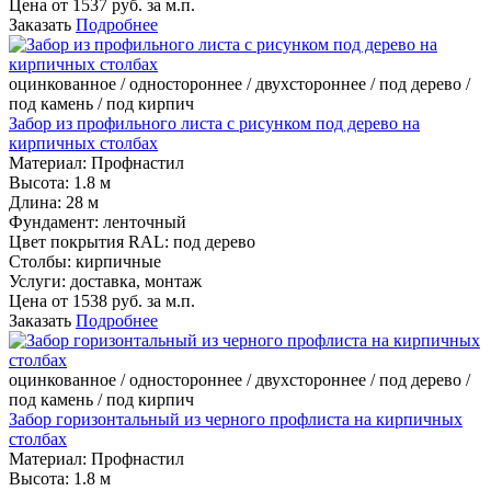
Цена от
1537
руб. за м.п.
Заказать
Подробнее
оцинкованное / одностороннее / двухстороннее / под дерево /
под камень / под кирпич
Забор из профильного листа с рисунком под дерево на
кирпичных столбах
Материал:
Профнастил
Высота:
1.8 м
Длина:
28 м
Фундамент:
ленточный
Цвет покрытия RAL:
под дерево
Столбы:
кирпичные
Услуги:
доставка, монтаж
Цена от
1538
руб. за м.п.
Заказать
Подробнее
оцинкованное / одностороннее / двухстороннее / под дерево /
под камень / под кирпич
Забор горизонтальный из черного профлиста на кирпичных
столбах
Материал:
Профнастил
Высота:
1.8 м