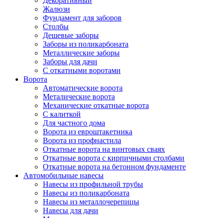
Декоративный
Жалюзи
Фундамент для заборов
Столбы
Дешевые заборы
Заборы из поликарбоната
Металлические заборы
Заборы для дачи
С откатными воротами
Ворота
Автоматические ворота
Металические ворота
Механические откатные ворота
С калиткой
Для частного дома
Ворота из евроштакетника
Ворота из профнастила
Откатные ворота на винтовых сваях
Откатные ворота с кирпичными столбами
Откатные ворота на бетонном фундаменте
Автомобильные навесы
Навесы из профильной трубы
Навесы из поликарбоната
Навесы из металлочерепицы
Навесы для дачи