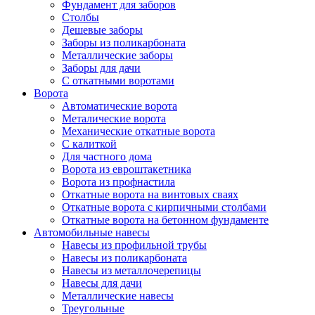
Фундамент для заборов
Столбы
Дешевые заборы
Заборы из поликарбоната
Металлические заборы
Заборы для дачи
С откатными воротами
Ворота
Автоматические ворота
Металические ворота
Механические откатные ворота
С калиткой
Для частного дома
Ворота из евроштакетника
Ворота из профнастила
Откатные ворота на винтовых сваях
Откатные ворота с кирпичными столбами
Откатные ворота на бетонном фундаменте
Автомобильные навесы
Навесы из профильной трубы
Навесы из поликарбоната
Навесы из металлочерепицы
Навесы для дачи
Металлические навесы
Треугольные