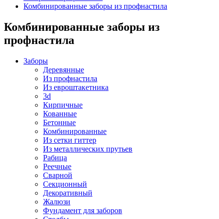
Комбинированные заборы из профнастила
Комбинированные заборы из
профнастила
Заборы
Деревянные
Из профнастила
Из евроштакетника
3d
Кирпичные
Кованные
Бетонные
Комбинированные
Из сетки гиттер
Из металлических прутьев
Рабица
Реечные
Сварной
Секционный
Декоративный
Жалюзи
Фундамент для заборов