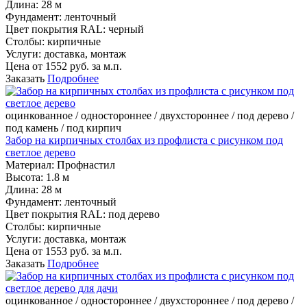
Длина:
28 м
Фундамент:
ленточный
Цвет покрытия RAL:
черный
Столбы:
кирпичные
Услуги:
доставка, монтаж
Цена от
1552
руб. за м.п.
Заказать
Подробнее
оцинкованное / одностороннее / двухстороннее / под дерево /
под камень / под кирпич
Забор на кирпичных столбах из профлиста с рисунком под
светлое дерево
Материал:
Профнастил
Высота:
1.8 м
Длина:
28 м
Фундамент:
ленточный
Цвет покрытия RAL:
под дерево
Столбы:
кирпичные
Услуги:
доставка, монтаж
Цена от
1553
руб. за м.п.
Заказать
Подробнее
оцинкованное / одностороннее / двухстороннее / под дерево /