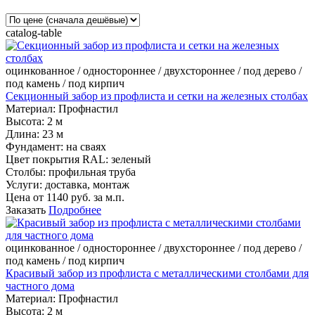
catalog-table
оцинкованное / одностороннее / двухстороннее / под дерево /
под камень / под кирпич
Секционный забор из профлиста и сетки на железных столбах
Материал:
Профнастил
Высота:
2 м
Длина:
23 м
Фундамент:
на сваях
Цвет покрытия RAL:
зеленый
Столбы:
профильная труба
Услуги:
доставка, монтаж
Цена от
1140
руб. за м.п.
Заказать
Подробнее
оцинкованное / одностороннее / двухстороннее / под дерево /
под камень / под кирпич
Красивый забор из профлиста с металлическими столбами для
частного дома
Материал:
Профнастил
Высота:
2 м