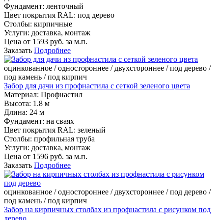
Фундамент:
ленточный
Цвет покрытия RAL:
под дерево
Столбы:
кирпичные
Услуги:
доставка, монтаж
Цена от
1593
руб. за м.п.
Заказать
Подробнее
оцинкованное / одностороннее / двухстороннее / под дерево /
под камень / под кирпич
Забор для дачи из профнастила с сеткой зеленого цвета
Материал:
Профнастил
Высота:
1.8 м
Длина:
24 м
Фундамент:
на сваях
Цвет покрытия RAL:
зеленый
Столбы:
профильная труба
Услуги:
доставка, монтаж
Цена от
1596
руб. за м.п.
Заказать
Подробнее
оцинкованное / одностороннее / двухстороннее / под дерево /
под камень / под кирпич
Забор на кирпичных столбах из профнастила с рисунком под
дерево