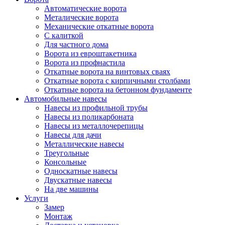
Автоматические ворота
Металические ворота
Механические откатные ворота
С калиткой
Для частного дома
Ворота из евроштакетника
Ворота из профнастила
Откатные ворота на винтовых сваях
Откатные ворота с кирпичными столбами
Откатные ворота на бетонном фундаменте
Автомобильные навесы
Навесы из профильной трубы
Навесы из поликарбоната
Навесы из металлочерепицы
Навесы для дачи
Металлические навесы
Треугольные
Консольные
Односкатные навесы
Двускатные навесы
На две машины
Услуги
Замер
Монтаж