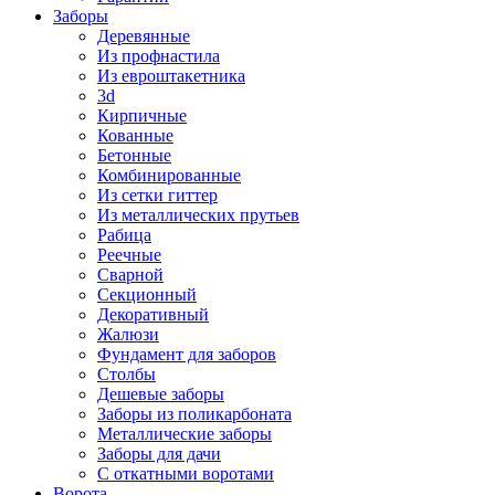
Заборы
Деревянные
Из профнастила
Из евроштакетника
3d
Кирпичные
Кованные
Бетонные
Комбинированные
Из сетки гиттер
Из металлических прутьев
Рабица
Реечные
Сварной
Секционный
Декоративный
Жалюзи
Фундамент для заборов
Столбы
Дешевые заборы
Заборы из поликарбоната
Металлические заборы
Заборы для дачи
С откатными воротами
Ворота