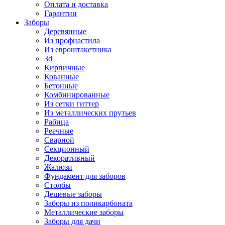
Оплата и доставка
Гарантии
Заборы
Деревянные
Из профнастила
Из евроштакетника
3d
Кирпичные
Кованные
Бетонные
Комбинированные
Из сетки гиттер
Из металлических прутьев
Рабица
Реечные
Сварной
Секционный
Декоративный
Жалюзи
Фундамент для заборов
Столбы
Дешевые заборы
Заборы из поликарбоната
Металлические заборы
Заборы для дачи