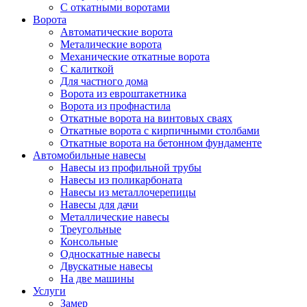
С откатными воротами
Ворота
Автоматические ворота
Металические ворота
Механические откатные ворота
С калиткой
Для частного дома
Ворота из евроштакетника
Ворота из профнастила
Откатные ворота на винтовых сваях
Откатные ворота с кирпичными столбами
Откатные ворота на бетонном фундаменте
Автомобильные навесы
Навесы из профильной трубы
Навесы из поликарбоната
Навесы из металлочерепицы
Навесы для дачи
Металлические навесы
Треугольные
Консольные
Односкатные навесы
Двускатные навесы
На две машины
Услуги
Замер