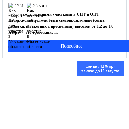
1751
25 мин.
Забор между соседними участками в СНТ и ОНТ
Подмосковья должен быть светопрозрачным (сетка,
решетка, штакетник с просветами) высотой от 1,2 до 1,8
метра — это требование п.
Подробнее
Изготовление и
Скидка 12% при
заказе до 12 августа
установка под ключ
Изготовление от 5 дней, монтаж за 1 день
Работаем по всей МО +250 км от МКАД
Толщина металла указана в договоре
Собственное производство
Бесплатный замер
вызов
замерщика