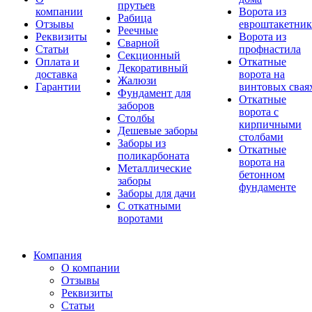
прутьев
компании
Ворота из
Рабица
Отзывы
евроштакетник
Реечные
Реквизиты
Ворота из
Сварной
Статьи
профнастила
Секционный
Оплата и
Откатные
Декоративный
доставка
ворота на
Жалюзи
Гарантии
винтовых свая
Фундамент для
Откатные
заборов
ворота с
Столбы
кирпичными
Дешевые заборы
столбами
Заборы из
Откатные
поликарбоната
ворота на
Металлические
бетонном
заборы
фундаменте
Заборы для дачи
С откатными
воротами
Компания
О компании
Отзывы
Реквизиты
Статьи