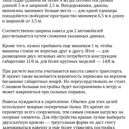
типа седан (длиной не более 4 м) достаточно постройки
длиной 5 м и шириной 2,5 м. Внедорожники, джипы,
минивэны занимают больше места — для одной единицы
понадобится свободное пространство минимум 6,5 м в длину
и шириной от 3,5 м.
Соответственно ширина навеса для 2 автомобилей
рассчитывается путем сложения указанных данных.
Кроме того, нужно прибавить еще минимум 1 м, чтобы
машины стояли не впритык друг к другу. Итог — для
размещения двух легковых авто потребуется конструкция
габаритами 11/6 м, для более крупных моделей — 14/8 м.
При расчете высоты учитывается высота самого транспорта.
В проект также включается вероятность перевозки на верхнем
багажнике габаритных вещей. Но переусердствовать не стоит.
Слишком большая постройка будет восприимчива к ветру и
может накрениться при сильных порывах.
Навесы нуждаются в укреплении. Обычно для этих целей
используют мощные поперечные балки. Их крепят по
периметру всего сооружения, тем самым снижая нагрузку на
опорные элементы. Для обустройства крыши лучше выбирать
двухскатную кровлю — треугольная форма не даст снегу
задерживаться наверху и еще более утяжелять постройку.