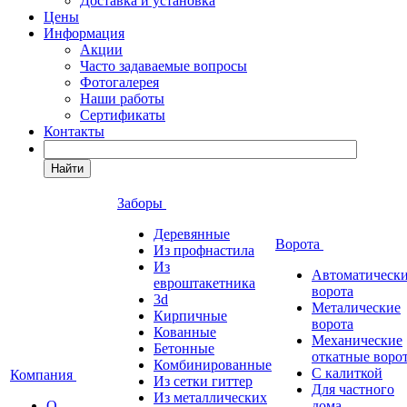
Доставка и установка
Цены
Информация
Акции
Часто задаваемые вопросы
Фотогалерея
Наши работы
Сертификаты
Контакты
Найти
Заборы
Деревянные
Ворота
Из профнастила
Из
Автоматическ
евроштакетника
ворота
3d
Металические
Кирпичные
ворота
Кованные
Механические
Бетонные
откатные воро
Комбинированные
С калиткой
Компания
Из сетки гиттер
Для частного
Из металлических
О
дома