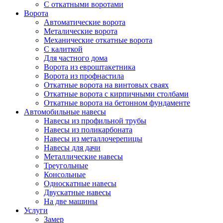
С откатными воротами
Ворота
Автоматические ворота
Металические ворота
Механические откатные ворота
С калиткой
Для частного дома
Ворота из евроштакетника
Ворота из профнастила
Откатные ворота на винтовых сваях
Откатные ворота с кирпичными столбами
Откатные ворота на бетонном фундаменте
Автомобильные навесы
Навесы из профильной трубы
Навесы из поликарбоната
Навесы из металлочерепицы
Навесы для дачи
Металлические навесы
Треугольные
Консольные
Односкатные навесы
Двускатные навесы
На две машины
Услуги
Замер