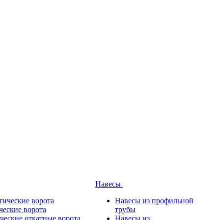
Навесы
тические ворота
Навесы из профильной
ческие ворота
трубы
ческие откатные ворота
Навесы из