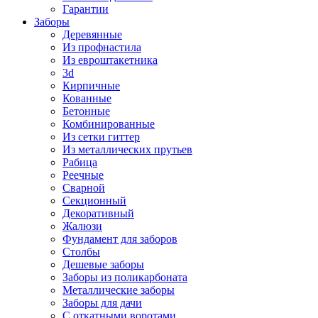
Гарантии
Заборы
Деревянные
Из профнастила
Из евроштакетника
3d
Кирпичные
Кованные
Бетонные
Комбинированные
Из сетки гиттер
Из металлических прутьев
Рабица
Реечные
Сварной
Секционный
Декоративный
Жалюзи
Фундамент для заборов
Столбы
Дешевые заборы
Заборы из поликарбоната
Металлические заборы
Заборы для дачи
С откатными воротами