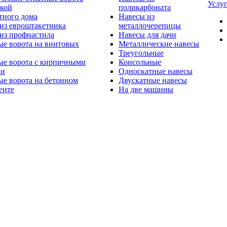
Услу
ткой
поликарбоната
тного дома
Навесы из
из евроштакетника
металлочерепицы
из профнастила
Навесы для дачи
ые ворота на винтовых
Металлические навесы
Треугольные
ые ворота с кирпичными
Консольные
ми
Односкатные навесы
е ворота на бетонном
Двускатные навесы
енте
На две машины