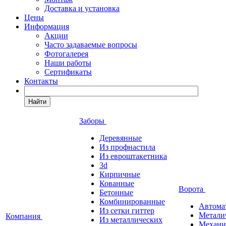
Доставка и установка
Цены
Информация
Акции
Часто задаваемые вопросы
Фотогалерея
Наши работы
Сертификаты
Контакты
Найти
Заборы
Деревянные
Из профнастила
Из евроштакетника
3d
Кирпичные
Кованные
Ворота
Бетонные
Комбинированные
Автома
Из сетки гиттер
Метали
Компания
Из металлических
Механи