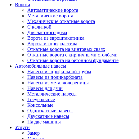
Ворота
Автоматические ворота
Металические ворота
Механические откатные ворота
С калиткой
Для частного дома
Ворота из евроштакетника
Ворота из профнастила
Откатные ворота на винтовых сваях
Откатные ворота с кирпичными столбами
Откатные ворота на бетонном фундаменте
Автомобильные навесы
Навесы из профильной трубы
Навесы из поликарбоната
Навесы из металлочерепицы
Навесы для дачи
Металлические навесы
Треугольные
Консольные
Односкатные навесы
Двускатные навесы
На две машины
Услуги
Замер
Монтаж