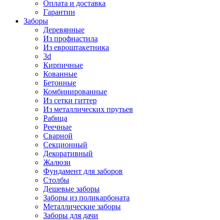
Оплата и доставка
Гарантии
Заборы
Деревянные
Из профнастила
Из евроштакетника
3d
Кирпичные
Кованные
Бетонные
Комбинированные
Из сетки гиттер
Из металлических прутьев
Рабица
Реечные
Сварной
Секционный
Декоративный
Жалюзи
Фундамент для заборов
Столбы
Дешевые заборы
Заборы из поликарбоната
Металлические заборы
Заборы для дачи