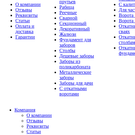
прутьев
О компании
С кали
Рабица
Отзывы
Для час
Реечные
Реквизиты
Ворота 
Сварной
Статьи
Ворота 
Секционный
Оплата и
Откатн
Декоративный
доставка
сваях
Жалюзи
Гарантии
Откатн
Фундамент для
столба
заборов
Откатны
Столбы
фундам
Дешевые заборы
Заборы из
поликарбоната
Металлические
заборы
Заборы для дачи
С откатными
воротами
Компания
О компании
Отзывы
Реквизиты
Статьи