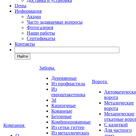
Доставка и установка
Цены
Информация
Акции
Часто задаваемые вопросы
Фотогалерея
Наши работы
Сертификаты
Контакты
Найти
Заборы
Деревянные
Ворота
Из профнастила
Из
Автоматическ
евроштакетника
ворота
3d
Металические
Кирпичные
ворота
Кованные
Механические
Бетонные
откатные воро
Комбинированные
С калиткой
Компания
Из сетки гиттер
Для частного
Из металлических
О
дома