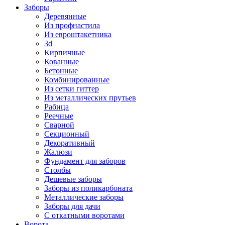
Заборы
Деревянные
Из профнастила
Из евроштакетника
3d
Кирпичные
Кованные
Бетонные
Комбинированные
Из сетки гиттер
Из металлических прутьев
Рабица
Реечные
Сварной
Секционный
Декоративный
Жалюзи
Фундамент для заборов
Столбы
Дешевые заборы
Заборы из поликарбоната
Металлические заборы
Заборы для дачи
С откатными воротами
Ворота