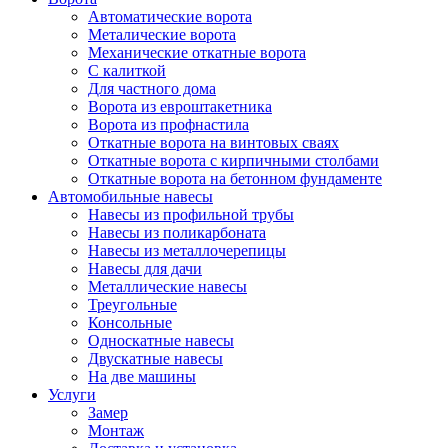
Автоматические ворота
Металические ворота
Механические откатные ворота
С калиткой
Для частного дома
Ворота из евроштакетника
Ворота из профнастила
Откатные ворота на винтовых сваях
Откатные ворота с кирпичными столбами
Откатные ворота на бетонном фундаменте
Автомобильные навесы
Навесы из профильной трубы
Навесы из поликарбоната
Навесы из металлочерепицы
Навесы для дачи
Металлические навесы
Треугольные
Консольные
Односкатные навесы
Двускатные навесы
На две машины
Услуги
Замер
Монтаж