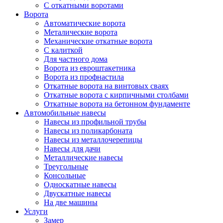
С откатными воротами
Ворота
Автоматические ворота
Металические ворота
Механические откатные ворота
С калиткой
Для частного дома
Ворота из евроштакетника
Ворота из профнастила
Откатные ворота на винтовых сваях
Откатные ворота с кирпичными столбами
Откатные ворота на бетонном фундаменте
Автомобильные навесы
Навесы из профильной трубы
Навесы из поликарбоната
Навесы из металлочерепицы
Навесы для дачи
Металлические навесы
Треугольные
Консольные
Односкатные навесы
Двускатные навесы
На две машины
Услуги
Замер