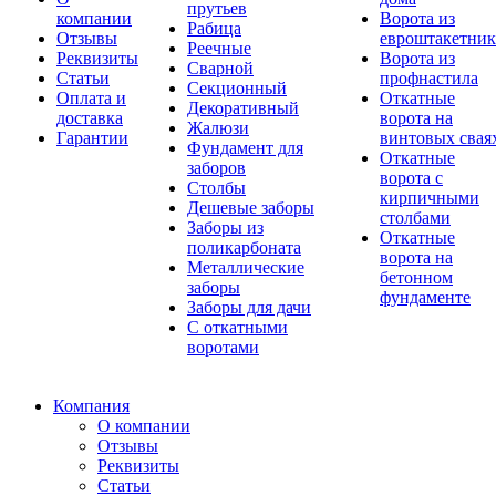
прутьев
компании
Ворота из
Рабица
Отзывы
евроштакетник
Реечные
Реквизиты
Ворота из
Сварной
Статьи
профнастила
Секционный
Оплата и
Откатные
Декоративный
доставка
ворота на
Жалюзи
Гарантии
винтовых свая
Фундамент для
Откатные
заборов
ворота с
Столбы
кирпичными
Дешевые заборы
столбами
Заборы из
Откатные
поликарбоната
ворота на
Металлические
бетонном
заборы
фундаменте
Заборы для дачи
С откатными
воротами
Компания
О компании
Отзывы
Реквизиты
Статьи