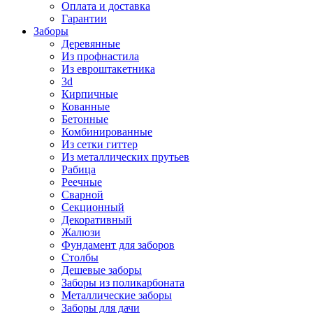
Оплата и доставка
Гарантии
Заборы
Деревянные
Из профнастила
Из евроштакетника
3d
Кирпичные
Кованные
Бетонные
Комбинированные
Из сетки гиттер
Из металлических прутьев
Рабица
Реечные
Сварной
Секционный
Декоративный
Жалюзи
Фундамент для заборов
Столбы
Дешевые заборы
Заборы из поликарбоната
Металлические заборы
Заборы для дачи