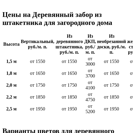
Цены на Деревянный забор из
штакетника для загородного дома
Из
Из
Из
Вертикальный,
деревянного
ДКП,
необрезанной
же
Высота
руб./м. п.
штакетника,
руб./
доски, руб./м.
с
руб./м. п.
м. п.
п.
ру
от
1,5 м
от 1550
от 1550
от 1550
о
3000
от
1,8 м
от 1650
от 1650
от 1650
о
3700
от
2,0 м
от 1750
от 1750
от 1750
о
4100
от
2,2 м
от 1850
от 1850
от 1850
о
4750
от
2,5 м
от 1950
от 1950
от 1950
о
5200
Варианты цветов для деревянного