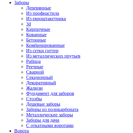
Заборы
Деревянные
Из профнастила
Из евроштакетника
3d
Кирпичные
Кованные
Бетонные
Комбинированные
Из сетки гиттер
Из металлических прутьев
Рабица
Реечные
Сварной
Секционный
Декоративный
Жалюзи
Фундамент для заборов
Столбы
Дешевые заборы
Заборы из поликарбоната
Металлические заборы
Заборы для дачи
С откатными воротами
Ворота