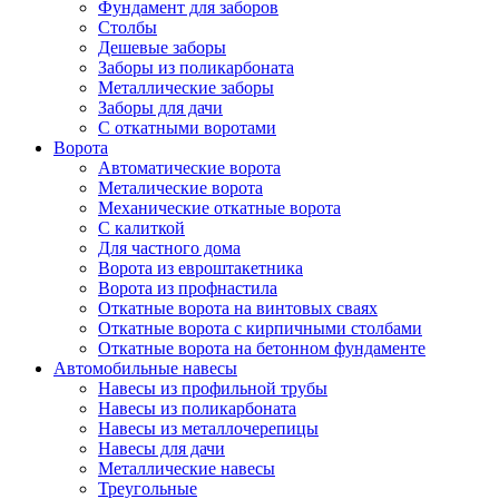
Фундамент для заборов
Столбы
Дешевые заборы
Заборы из поликарбоната
Металлические заборы
Заборы для дачи
С откатными воротами
Ворота
Автоматические ворота
Металические ворота
Механические откатные ворота
С калиткой
Для частного дома
Ворота из евроштакетника
Ворота из профнастила
Откатные ворота на винтовых сваях
Откатные ворота с кирпичными столбами
Откатные ворота на бетонном фундаменте
Автомобильные навесы
Навесы из профильной трубы
Навесы из поликарбоната
Навесы из металлочерепицы
Навесы для дачи
Металлические навесы
Треугольные