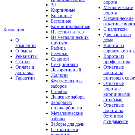
ворота
3d
Металические
Кирпичные
ворота
Кованные
Механические
Бетонные
откатные воро
Комбинированные
С калиткой
Компания
Из сетки гиттер
Для частного
Из металлических
О
дома
прутьев
компании
Ворота из
Рабица
Отзывы
евроштакетник
Реечные
Реквизиты
Ворота из
Сварной
Статьи
профнастила
Секционный
Оплата и
Откатные
Декоративный
доставка
ворота на
Жалюзи
Гарантии
винтовых свая
Фундамент для
Откатные
заборов
ворота с
Столбы
кирпичными
Дешевые заборы
столбами
Заборы из
Откатные
поликарбоната
ворота на
Металлические
бетонном
заборы
фундаменте
Заборы для дачи
С откатными
воротами