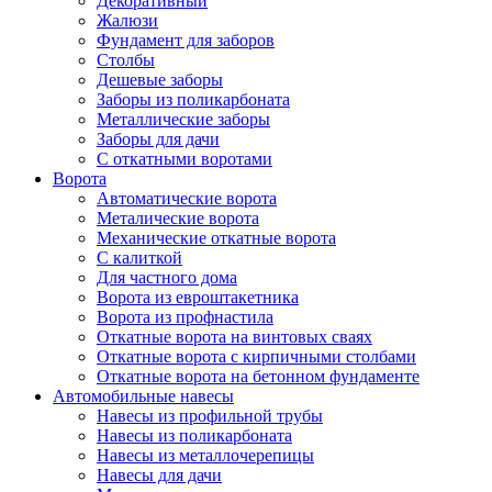
Декоративный
Жалюзи
Фундамент для заборов
Столбы
Дешевые заборы
Заборы из поликарбоната
Металлические заборы
Заборы для дачи
С откатными воротами
Ворота
Автоматические ворота
Металические ворота
Механические откатные ворота
С калиткой
Для частного дома
Ворота из евроштакетника
Ворота из профнастила
Откатные ворота на винтовых сваях
Откатные ворота с кирпичными столбами
Откатные ворота на бетонном фундаменте
Автомобильные навесы
Навесы из профильной трубы
Навесы из поликарбоната
Навесы из металлочерепицы
Навесы для дачи