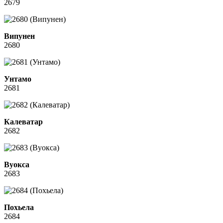
2679
Випунен
2680
Унтамо
2681
Калеватар
2682
Вуокса
2683
Похьела
2684