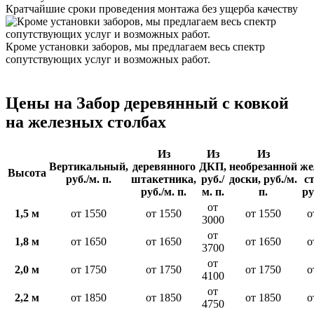
Кратчайшие сроки проведения монтажа без ущерба качеству
Кроме установки заборов, мы предлагаем весь спектр
сопутствующих услуг и возможных работ.
Цены на Забор деревянный с ковкой
на железных столбах
Из
Из
Из
Вертикальный,
деревянного
ДКП,
необрезанной
же
Высота
руб./м. п.
штакетника,
руб./
доски, руб./м.
с
руб./м. п.
м. п.
п.
ру
от
1,5 м
от 1550
от 1550
от 1550
о
3000
от
1,8 м
от 1650
от 1650
от 1650
о
3700
от
2,0 м
от 1750
от 1750
от 1750
о
4100
от
2,2 м
от 1850
от 1850
от 1850
о
4750