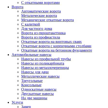
С откатными воротами
Ворота
Автоматические ворота
Металические ворота
Механические откатные ворота
С калиткой
Для частного дома
Ворота из евроштакетника
Ворота из профнастила
Откатные ворота на винтовых сваях
Откатные ворота с кирпичными столбами
Откатные ворота на бетонном фундаменте
Автомобильные навесы
Навесы из профильной трубы
Навесы из поликарбоната
Навесы из металлочерепицы
Навесы для дачи
Металлические навесы
Треугольные
Консольные
Односкатные навесы
Двускатные навесы
На две машины
Услуги
Замер