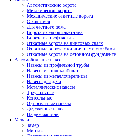
Автоматические ворота
Металические ворота
Механические откатные ворота
С калиткой
Для частного дома
Ворота из евроштакетника
Ворота из профнастила
Откатные ворота на винтовых сваях
Откатные ворота с кирпичными столбами
Откатные ворота на бетонном фундаменте
Автомобильные навесы
Навесы из профильной трубы
Навесы из поликарбоната
Навесы из металлочерепицы
Навесы для дачи
Металлические навесы
Треугольные
Консольные
Односкатные навесы
Двускатные навесы
На две машины
Услуги
Замер
Монтаж