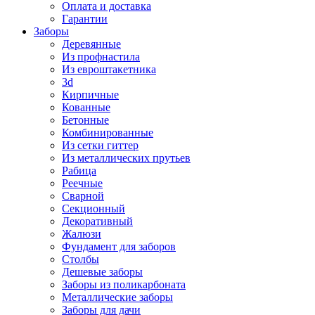
Оплата и доставка
Гарантии
Заборы
Деревянные
Из профнастила
Из евроштакетника
3d
Кирпичные
Кованные
Бетонные
Комбинированные
Из сетки гиттер
Из металлических прутьев
Рабица
Реечные
Сварной
Секционный
Декоративный
Жалюзи
Фундамент для заборов
Столбы
Дешевые заборы
Заборы из поликарбоната
Металлические заборы
Заборы для дачи