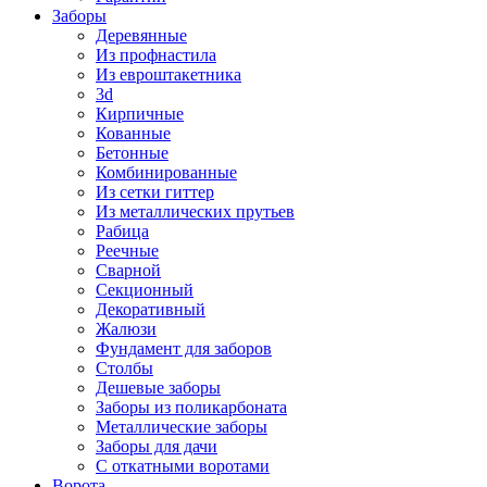
Заборы
Деревянные
Из профнастила
Из евроштакетника
3d
Кирпичные
Кованные
Бетонные
Комбинированные
Из сетки гиттер
Из металлических прутьев
Рабица
Реечные
Сварной
Секционный
Декоративный
Жалюзи
Фундамент для заборов
Столбы
Дешевые заборы
Заборы из поликарбоната
Металлические заборы
Заборы для дачи
С откатными воротами
Ворота