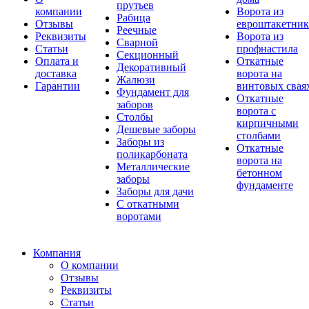
прутьев
компании
Ворота из
Рабица
Отзывы
евроштакетник
Реечные
Реквизиты
Ворота из
Сварной
Статьи
профнастила
Секционный
Оплата и
Откатные
Декоративный
доставка
ворота на
Жалюзи
Гарантии
винтовых свая
Фундамент для
Откатные
заборов
ворота с
Столбы
кирпичными
Дешевые заборы
столбами
Заборы из
Откатные
поликарбоната
ворота на
Металлические
бетонном
заборы
фундаменте
Заборы для дачи
С откатными
воротами
Компания
О компании
Отзывы
Реквизиты
Статьи