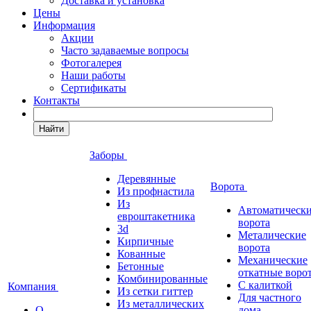
Доставка и установка
Цены
Информация
Акции
Часто задаваемые вопросы
Фотогалерея
Наши работы
Сертификаты
Контакты
Найти
Заборы
Деревянные
Ворота
Из профнастила
Из
Автоматическ
евроштакетника
ворота
3d
Металические
Кирпичные
ворота
Кованные
Механические
Бетонные
откатные воро
Комбинированные
С калиткой
Компания
Из сетки гиттер
Для частного
Из металлических
О
дома